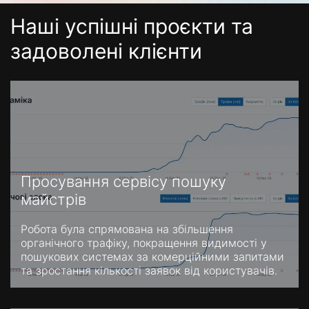
Наші успішні проєкти та
задоволені клієнти
Просування сервісу пошуку
майстрів
Робота була спрямована на збільшення
органічного трафіку, покращення видимості у
пошукових системах за комерційними запитами
та зростання кількості заявок від користувачів.