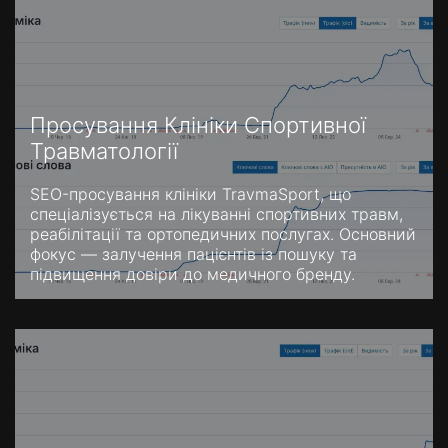
Просування Клініки Спортивної
Травматології
SEO-просування клініки TravmaSport, що
спеціалізується на лікуванні спортивних травм,
реабілітації та ортопедичних послугах. Основний
фокус — залучення пацієнтів із пошуку та
підвищення довіри до медичного бренду.