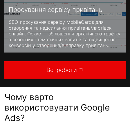
Просування сервісу привітань
SEO-просування сервісу MobileCards для
створення та надсилання привітань/листівок
онлайн. Фокус — збільшення органічного трафіку
з сезонних і тематичних запитів та підвищення
конверсій у створення/відправку привітань.
Всі роботи
Чому варто
використовувати Google
Ads?