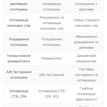
рекламних
оптимізація
оголошення +
оголошень
оголошень
креативи
Розширення та
Оптимізація
Повна стратегія
оптимізація
ключових слів
ключових слів
ключових слів
Максимальні
Розширення
Розширення
розширення та
оголошень
оголошень
динаміка
Налаштування
Динамічний
Ремаркетинг
ремаркетингу
ремаркетинг
Постійне
A/B тестування
A/B тестування
тестування та
оголошень
оптимізація
Глибока
Оптимізація
Оптимізація CTR,
оптимізація
CTR, CPA
CPA, ROI
ефективності