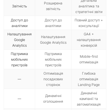
Детальна
Розширена
Звітність
аналітика та
звітність
стратегічні звіти
Доступ до
Доступ до
Повний доступ +
аналітики
аналітики
консультації
Налаштування
GA4 +
Налаштування
Google
налаштування
Google Analytics
Analytics
конверсій
Підтримка
Підтримка
Mobile-first
мобільних
мобільних
оптимізація
пристроїв
пристроїв
Оптимізація
Глибока
—
посадкових
оптимізація
сторінок
Landing Page
Динамічні
Динамічні
—
кампанії та
оголошення
автоматизація