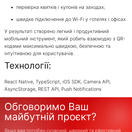
перевірка квитків і купонів на заходах;
швидке підключення до Wi-Fi у готелях і офісах.
У результаті створено легкий і продуктивний
мобільний інструмент, який робить взаємодію з QR-
кодами максимально швидкою, безпечною та
інтуїтивною для користувачів.
Технології:
React Native, TypeScript, iOS SDK, Camera API,
AsyncStorage, REST API, Push Notifications
Обговоримо Ваш
майбутній проєкт?
Якщо вам потрібен сучасний, швидкий та ефективний