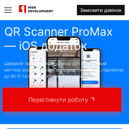
Замовити дзвінок
QR Scanner ProMax
— iOS додаток
Швидкий та зручний QR-сканер для iPhone, який
миттєво розпізнає коди, відкриває посилання, підключає
до Wi-Fi та зберігає історію сканувань.
Переглянути роботу