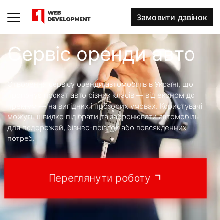
Замовити дзвінок
Сервіс оренди авто
Створення сервісу оренди автомобілів в Україні, що
пропонує прокат авто різних класів — від економ до
преміум — на вигідних і прозорих умовах. Користувачі
можуть швидко підібрати та забронювати автомобіль
для подорожей, бізнес-поїздок або повсякденних
потреб.
Переглянути роботу