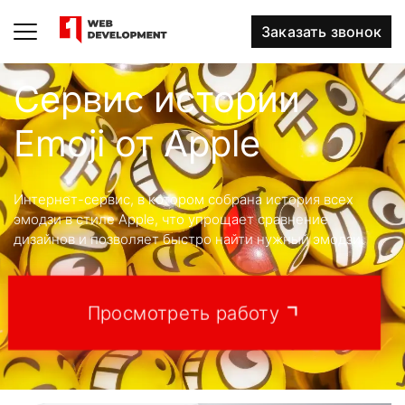
Заказать звонок
Сервис истории
Emoji от Apple
Интернет-сервис, в котором собрана история всех
эмодзи в стиле Apple, что упрощает сравнение
дизайнов и позволяет быстро найти нужный эмодзи.
Просмотреть работу