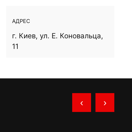
АДРЕС
г. Киев, ул. Е. Коновальца,
11
‹
›
КМКЛ Ш