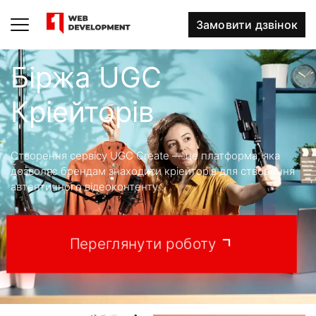
Замовити дзвінок
Біржа UGC
Кріейторів
Створення сервісу UGC Create — це платформа, яка
дозволяє брендам знаходити кріейторів для створення
автентичного відеоконтенту.
Переглянути роботу